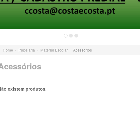
Home
›
Papelaria
›
Material Escolar
›
Acessórios
Acessórios
Não existem produtos.