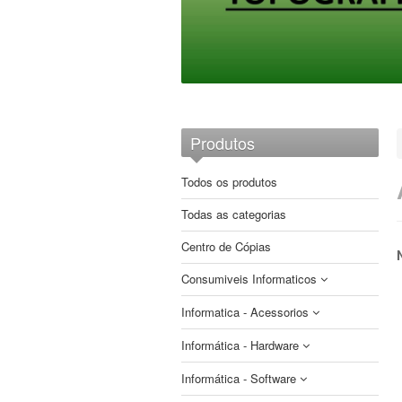
Produtos
Todos os produtos
Todas as categorias
Centro de Cópias
Consumiveis Informaticos
Informatica - Acessorios
CDs e DVDs
Informática - Hardware
Etiquetas
Auscultadores
Brother
Fitas
Informática - Software
Cabos e Adaptadores
Armazenamento
Compativeis
Compativeis
Papel impressoras matriciais