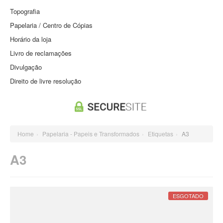
Topografia
Papelaria / Centro de Cópias
Horário da loja
Livro de reclamações
Divulgação
Direito de livre resolução
Home
›
Papelaria - Papeis e Transformados
›
Etiquetas
›
A3
A3
ESGOTADO