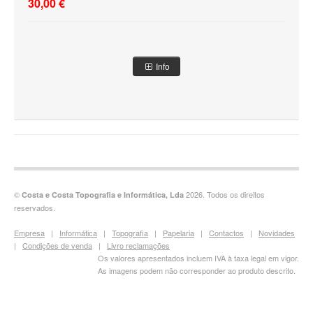
30,00 €
Info
©
2026. Todos os direitos
Costa e Costa Topografia e Informática, Lda
reservados.
Empresa
|
Informática
|
Topografia
|
Papelaria
|
Contactos
|
Novidades
|
Condições de venda
|
Livro reclamações
Os valores apresentados incluem IVA à taxa legal em vigor.
As imagens podem não corresponder ao produto descrito.