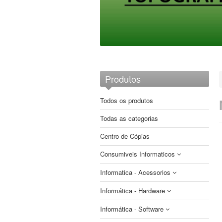
Produtos
Todos os produtos
Todas as categorias
Centro de Cópias
Consumiveis Informaticos
Informatica - Acessorios
CDs e DVDs
Informática - Hardware
Etiquetas
Auscultadores
Brother
Fitas
Informática - Software
Cabos e Adaptadores
Armazenamento
Compativeis
Compativeis
Papel impressoras matriciais