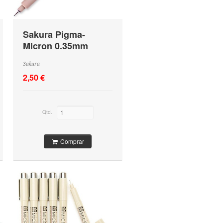
Sakura Pigma-
Micron 0.35mm
Preto
Sakura
2,50 €
Qtd.
Comprar