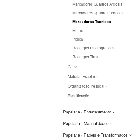
Marcadores Quadros Ardosia
Marcadores Quadros Brancos
Marcadores Técnicos
Minas
Posca
Recargas Esferográficas
Recargas Tinta
Gift
Artoz
Material Escolar
Gift Diversos
Acessórios
Organização Pessoal
Postais
Estojos
Agendas 2025
Plastificação
Mochilas
Agendas 2026
Papelaria - Entretenimento
Agendas Escolares
Agendas sem Ano
Papelaria - Manualidades
Balões
Bases de Secretária
Papelaria - Papeis e Transformados
Jogos
Aplicações Madeira
Diversos