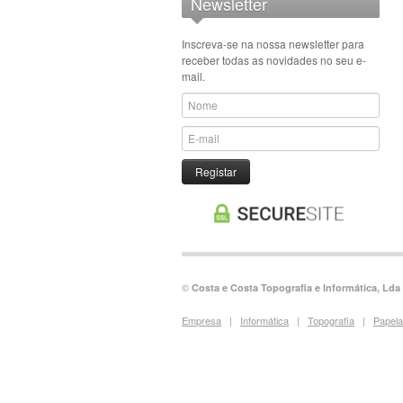
Newsletter
A4
Papel Quimico
A5
Papel Transfer
Inscreva-se na nossa newsletter para
receber todas as novidades no seu e-
Papel Vegetal
mail.
Para Maquetes
Para Ploter
Recargas para Cadernos
Registar
©
Costa e Costa Topografia e Informática, Lda
Empresa
|
Informática
|
Topografia
|
Papela