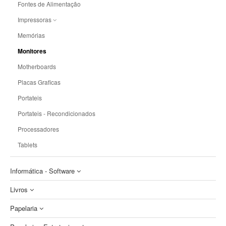
Tapetes p/ Ratos
Fontes de Alimentação
HP
OKI
Transformadores Originais
Teclados
Impressoras
Teclados e Ratos
de Etiquetas
Memórias
Impressoras Jacto de Tinta
UPS
Monitores
Impressoras Laser
Webcam
Motherboards
Impressoras Portateis
Placas Graficas
Impressoras POS
Portateis
Portateis - Recondicionados
Processadores
Tablets
Informática - Software
Livros
Segurança
Papelaria
Sistema Operativo
Dicionários e Gramáticas
Software de Gestão