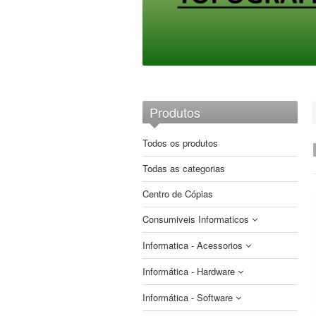
Produtos
Todos os produtos
Todas as categorias
Centro de Cópias
Consumiveis Informaticos
Informatica - Acessorios
CDs e DVDs
Informática - Hardware
Etiquetas
Auscultadores
Brother
Fitas
Informática - Software
Cabos e Adaptadores
Armazenamento
Compativeis
Compativeis
Papel impressoras matriciais