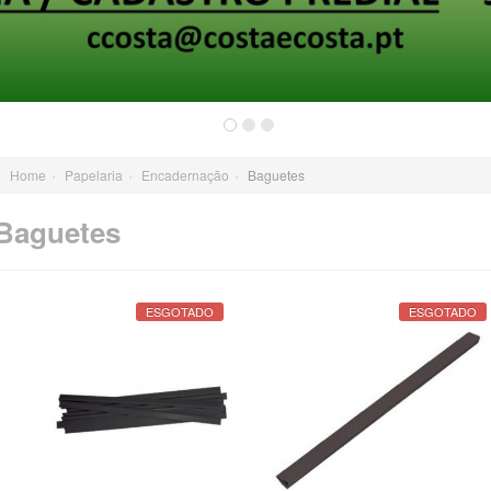
Home
›
Papelaria
›
Encadernação
›
Baguetes
Baguetes
ESGOTADO
ESGOTADO