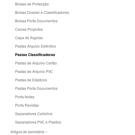
Tapetes p/ Ratos
Fontes de Alimentação
Peliculas Adesivas e Forra Livros
HP
Bolsas de Protecção
OKI
Transformadores Originais
Teclados
Tesouras
Impressoras
Bolsas Dossier e Classificadores
Teclados e Ratos
de Etiquetas
XActos
Bolsas Porta Documentos
Memórias
Impressoras Jacto de Tinta
UPS
Caixas Projectos
Monitores
Impressoras Laser
Capa de Argolas
Webcam
Motherboards
Impressoras Portateis
Pastas Arquivo Definitivo
Placas Graficas
Impressoras POS
Pastas Classificadoras
Portateis
Pastas de Arquivo Cartão
Portateis - Recondicionados
Pastas de Arquivo PVC
Processadores
Pastas de Elásticos
Tablets
Pastas Porta Documentos
Porta Notas
Porta Revistas
Separadores Cartolina
Separadores PVC e Plastico
Artigos de secretária