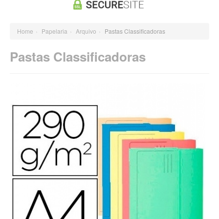
Papel Fotográfico
Sebenta
Recargas Tinta
Festividades
Papel Milimétrcio
Pequenas
Home
›
Papelaria
›
Arquivo
›
Pastas Classificadoras
Papel Office
A3
Papel Office Cor
Pastas Classificadoras
A4
Papel Quimico
A5
Papel Transfer
Papel Vegetal
Para Maquetes
Para Ploter
Recargas para Cadernos