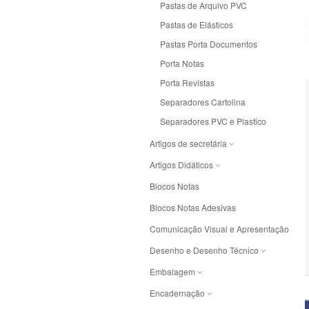
Pastas de Arquivo PVC
Processadores
Pastas de Elásticos
Tablets
Pastas Porta Documentos
Porta Notas
Porta Revistas
Separadores Cartolina
Separadores PVC e Plastico
Artigos de secretária
Agrafadores
Artigos Didáticos
Agrafes
Artigos Didáticos
Blocos Notas
Argolas
Giotto BeBe
Blocos Notas Adesivas
Ataches
Lupas
Comunicação Visual e Apresentação
Carimbos
Plasticina
Desenho e Desenho Técnico
Clips
Aguarelas Guaches e Pinceis
Embalagem
Desenroladores
Apara Lapis
Elásticos
Encadernação
Diversos
Borrachas