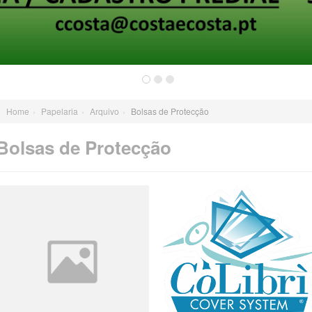
Home
›
Papelaria
›
Arquivo
›
Bolsas de Protecção
Bolsas de Protecção