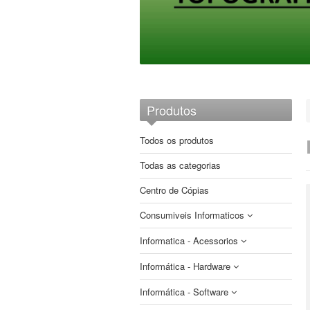
Produtos
Todos os produtos
Todas as categorias
Centro de Cópias
Consumiveis Informaticos
Informatica - Acessorios
CDs e DVDs
Informática - Hardware
Etiquetas
Auscultadores
Brother
Fitas
Informática - Software
Cabos e Adaptadores
Armazenamento
Compativeis
Compativeis
Papel impressoras matriciais