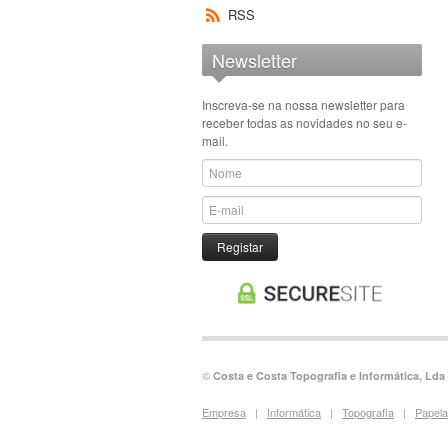
Papel Office
RSS
A3
Papel Office Cor
Newsletter
A4
Papel Quimico
A5
Papel Transfer
Inscreva-se na nossa newsletter para
receber todas as novidades no seu e-
Papel Vegetal
mail.
Para Maquetes
Para Ploter
Recargas para Cadernos
Registar
©
Costa e Costa Topografia e Informática, Lda
Empresa
|
Informática
|
Topografia
|
Papela