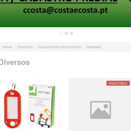
Home
›
Papelaria
›
Equipamentos de Escritório
›
Diversos
Diversos
ESGOTADO