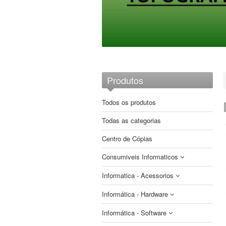
Produtos
Todos os produtos
Todas as categorias
Centro de Cópias
Consumiveis Informaticos
Informatica - Acessorios
CDs e DVDs
Informática - Hardware
Etiquetas
Auscultadores
Brother
Fitas
Informática - Software
Cabos e Adaptadores
Armazenamento
Compativeis
Compativeis
Papel impressoras matriciais