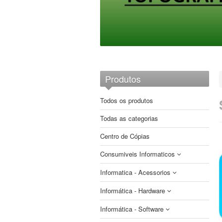
Produtos
Todos os produtos
Todas as categorias
Centro de Cópias
Consumiveis Informaticos
Informatica - Acessorios
CDs e DVDs
Informática - Hardware
Etiquetas
Auscultadores
Brother
Fitas
Informática - Software
Cabos e Adaptadores
Armazenamento
Compativeis
Compativeis
Papel impressoras matriciais